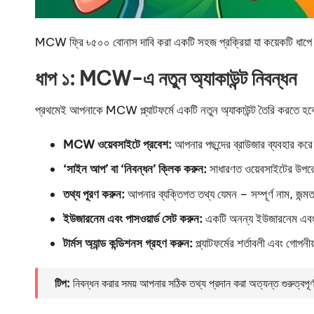
MCW ফ্রি ৳৫০০ বোনাস দাবি করা একটি সহজ প্রক্রিয়া যা কয়েকটি ধাপে 
ধাপ ১: MCW-এ নতুন অ্যাকাউন্ট নিবন্ধন
প্রথমেই আপনাকে MCW প্ল্যাটফর্মে একটি নতুন অ্যাকাউন্ট তৈরি করতে হ
MCW ওয়েবসাইটে প্রবেশ:
আপনার পছন্দের ব্রাউজার ব্যবহার 
‘সাইন আপ’ বা ‘নিবন্ধন’ ক্লিক করুন:
সাধারণত ওয়েবসাইটের উপ
তথ্য পূরণ করুন:
আপনার ব্যক্তিগত তথ্য যেমন – সম্পূর্ণ নাম, জন্
ইউজারনেম এবং পাসওয়ার্ড সেট করুন:
একটি অনন্য ইউজারনেম এবং এক
টার্মস অ্যান্ড কন্ডিশনস গ্রহণ করুন:
প্ল্যাটফর্মের শর্তাবলী এবং গোপনী
টিপ:
নিবন্ধন করার সময় আপনার সঠিক তথ্য প্রদান করা অত্যন্ত গুরুত্বপূর