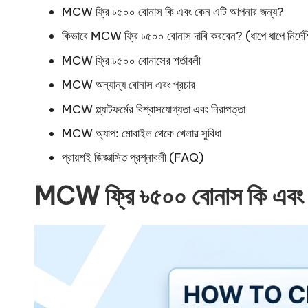
MCW ফ্রি ৳৫০০ বোনাস কি এবং কেন এটি আপনার জন্য?
কিভাবে MCW ফ্রি ৳৫০০ বোনাস দাবি করবেন? (ধাপে ধাপে নির্দেশ
MCW ফ্রি ৳৫০০ বোনাসের শর্তাবলী
MCW অন্যান্য বোনাস এবং প্রচার
MCW প্ল্যাটফর্মের বিশ্বাসযোগ্যতা এবং নিরাপত্তা
MCW অ্যাপ: মোবাইল থেকে খেলার সুবিধা
প্রায়শই জিজ্ঞাসিত প্রশ্নাবলী (FAQ)
MCW ফ্রি ৳৫০০ বোনাস কি এবং 