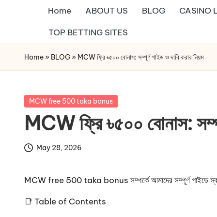
Home
ABOUT US
BLOG
CASINO 
Skip
TOP BETTING SITES
to
content
Home
»
BLOG
»
MCW ফ্রি ৳৫০০ বোনাস: সম্পূর্ণ গাইড ও দাবি করার নিয়ম
Posted
MCW free 500 taka bonus
in
MCW ফ্রি ৳৫০০ বোনাস: সম্পূর্
May 28, 2026
MCW free 500 taka bonus সম্পর্কে আমাদের সম্পূর্ণ গাইডে স্
📑 Table of Contents