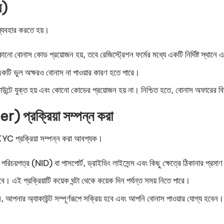
়)
 ব্যবহার করতে হয়।
োনাস কোড প্রয়োজন হয়, তবে রেজিস্ট্রেশন ফর্মের মধ্যে একটি নির্দিষ্ট স্থান
কটি ভুল অক্ষরও বোনাস না পাওয়ার কারণ হতে পারে।
যাকাউন্টে যুক্ত হয় এবং কোনো কোডের প্রয়োজন হয় না। নিশ্চিত হতে, বোনাস অফারের ব
রক্রিয়া সম্পন্ন করা
KYC প্রক্রিয়া সম্পন্ন করা আবশ্যক।
িচয়পত্র (NID) বা পাসপোর্ট, ড্রাইভিং লাইসেন্স এবং কিছু ক্ষেত্রে ঠিকানার প্
ই প্রক্রিয়াটি কয়েক ঘন্টা থেকে কয়েক দিন পর্যন্ত সময় নিতে পারে।
নার অ্যাকাউন্ট সম্পূর্ণরূপে সক্রিয় হবে এবং আপনি বোনাস পাওয়ার যোগ্য হবেন।