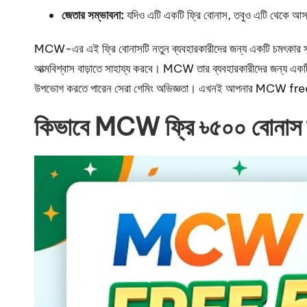
জেতার সম্ভাবনা:
যদিও এটি একটি ফ্রি বোনাস, তবুও এটি থেকে আসল
MCW-এর এই ফ্রি বোনাসটি নতুন ব্যবহারকারীদের জন্য একটি চমৎকার সূচনা পয
আত্মবিশ্বাস বাড়াতে সাহায্য করবে। MCW তার ব্যবহারকারীদের জন্য এক
উপভোগ করতে পারেন সেরা গেমিং অভিজ্ঞতা। এখনই আপনার MCW free 
কিভাবে MCW ফ্রি ৳৫০০ বোনাস দাব