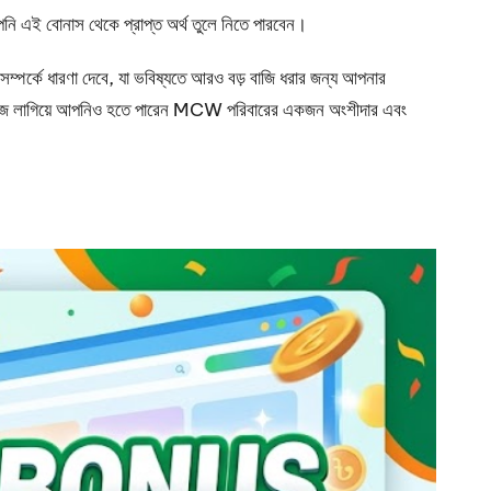
ি এই বোনাস থেকে প্রাপ্ত অর্থ তুলে নিতে পারবেন।
সম্পর্কে ধারণা দেবে, যা ভবিষ্যতে আরও বড় বাজি ধরার জন্য আপনার
টি কাজে লাগিয়ে আপনিও হতে পারেন MCW পরিবারের একজন অংশীদার এবং