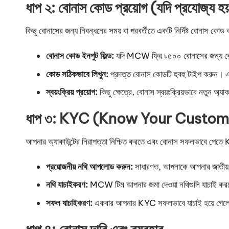
ধাপ ২: বোনাস কোড প্রয়োগ (যদি প্রযোজ্য হয
কিছু বোনাসের জন্য নিবন্ধনের সময় বা পরবর্তীতে একটি নির্দিষ্ট বোনাস কোড
বোনাস কোড ইনপুট ফিল্ড:
যদি MCW ফ্রি ৳৫০০ বোনাসের জন্য কোনো ব
কোড সঠিকভাবে লিখুন:
প্রদত্ত বোনাস কোডটি হুবহু টাইপ করুন। এ
স্বয়ংক্রিয় প্রয়োগ:
কিছু ক্ষেত্রে, বোনাস স্বয়ংক্রিয়ভাবে নতুন অ্
ধাপ ৩: KYC (Know Your Customer) প্
আপনার অ্যাকাউন্টের নিরাপত্তা নিশ্চিত করতে এবং বোনাস সফলভাবে পেতে 
প্রয়োজনীয় নথি আপলোড করুন:
সাধারণত, আপনাকে আপনার জাতীয় পর
নথি যাচাইকরণ:
MCW টিম আপনার জমা দেওয়া নথিগুলি যাচাই করবে। এ
সফল যাচাইকরণ:
একবার আপনার KYC সফলভাবে যাচাই হয়ে গেলে, আপ