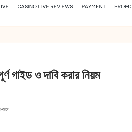
LIVE
CASINO LIVE REVIEWS
PAYMENT
PROMO
ণ গাইড ও দাবি করার নিয়ম
বাগতম