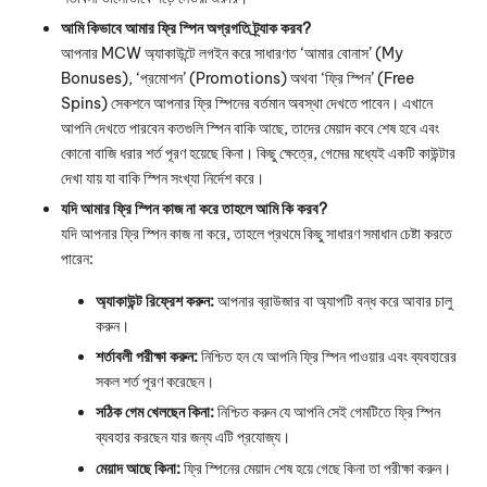
আমি কিভাবে আমার ফ্রি স্পিন অগ্রগতি ট্র্যাক করব?
আপনার MCW অ্যাকাউন্টে লগইন করে সাধারণত ‘আমার বোনাস’ (My
Bonuses), ‘প্রমোশন’ (Promotions) অথবা ‘ফ্রি স্পিন’ (Free
Spins) সেকশনে আপনার ফ্রি স্পিনের বর্তমান অবস্থা দেখতে পাবেন। এখানে
আপনি দেখতে পারবেন কতগুলি স্পিন বাকি আছে, তাদের মেয়াদ কবে শেষ হবে এবং
কোনো বাজি ধরার শর্ত পূরণ হয়েছে কিনা। কিছু ক্ষেত্রে, গেমের মধ্যেই একটি কাউন্টার
দেখা যায় যা বাকি স্পিন সংখ্যা নির্দেশ করে।
যদি আমার ফ্রি স্পিন কাজ না করে তাহলে আমি কি করব?
যদি আপনার ফ্রি স্পিন কাজ না করে, তাহলে প্রথমে কিছু সাধারণ সমাধান চেষ্টা করতে
পারেন:
অ্যাকাউন্ট রিফ্রেশ করুন:
আপনার ব্রাউজার বা অ্যাপটি বন্ধ করে আবার চালু
করুন।
শর্তাবলী পরীক্ষা করুন:
নিশ্চিত হন যে আপনি ফ্রি স্পিন পাওয়ার এবং ব্যবহারের
সকল শর্ত পূরণ করেছেন।
সঠিক গেম খেলছেন কিনা:
নিশ্চিত করুন যে আপনি সেই গেমটিতে ফ্রি স্পিন
ব্যবহার করছেন যার জন্য এটি প্রযোজ্য।
মেয়াদ আছে কিনা:
ফ্রি স্পিনের মেয়াদ শেষ হয়ে গেছে কিনা তা পরীক্ষা করুন।