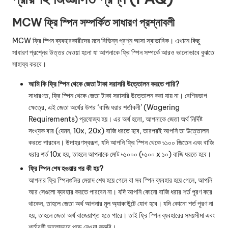
MCW ফ্রি স্পিন সম্পর্কিত সাধারণ প্রশ্নাবলী
MCW ফ্রি স্পিন ব্যবহারকারীদের মনে বিভিন্ন প্রশ্ন আসা স্বাভাবিক। এখানে কিছু
সাধারণ প্রশ্নের উত্তর দেওয়া হলো যা আপনাকে ফ্রি স্পিন সম্পর্কে আরও ভালোভাবে বুঝতে
সাহায্য করবে।
আমি কি ফ্রি স্পিন থেকে জেতা টাকা সরাসরি উত্তোলন করতে পারি?
সাধারণত, ফ্রি স্পিন থেকে জেতা টাকা সরাসরি উত্তোলন করা যায় না। বেশিরভাগ
ক্ষেত্রে, এই জেতা অর্থের উপর ‘বাজি ধরার শর্তাবলী’ (Wagering
Requirements) প্রযোজ্য হয়। এর অর্থ হলো, আপনাকে জেতা অর্থ নির্দিষ্ট
সংখ্যক বার (যেমন, 10x, 20x) বাজি ধরতে হবে, তারপরই আপনি তা উত্তোলন
করতে পারবেন। উদাহরণস্বরূপ, যদি আপনি ফ্রি স্পিন থেকে ৳১০০ জিতেন এবং বাজি
ধরার শর্ত 10x হয়, তাহলে আপনাকে মোট ৳১০০০ (৳১০০ x ১০) বাজি ধরতে হবে।
ফ্রি স্পিন শেষ হওয়ার পর কী হয়?
আপনার ফ্রি স্পিনগুলির মেয়াদ শেষ হয়ে গেলে বা সব স্পিন ব্যবহার হয়ে গেলে, আপনি
আর সেগুলো ব্যবহার করতে পারবেন না। যদি আপনি কোনো বাজি ধরার শর্ত পূরণ করে
থাকেন, তাহলে জেতা অর্থ আপনার মূল অ্যাকাউন্টে যোগ হবে। যদি কোনো শর্ত পূরণ না
হয়, তাহলে জেতা অর্থ বাজেয়াপ্ত হতে পারে। তাই ফ্রি স্পিন ব্যবহারের সময়সীমা এবং
শর্তাবলী ভালোভাবে পড়ে নেওয়া জরুরি।