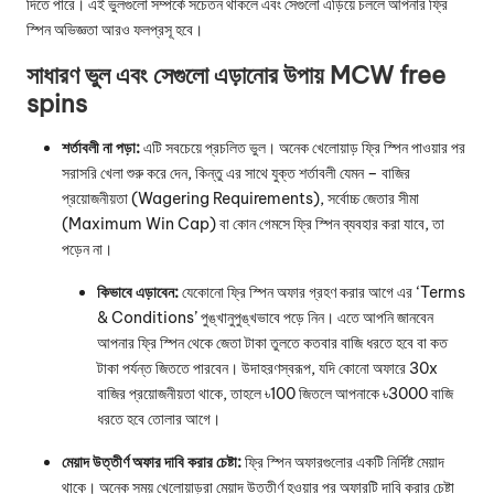
দিতে পারে। এই ভুলগুলো সম্পর্কে সচেতন থাকলে এবং সেগুলো এড়িয়ে চললে আপনার ফ্রি
স্পিন অভিজ্ঞতা আরও ফলপ্রসূ হবে।
সাধারণ ভুল এবং সেগুলো এড়ানোর উপায় MCW free
spins
শর্তাবলী না পড়া:
এটি সবচেয়ে প্রচলিত ভুল। অনেক খেলোয়াড় ফ্রি স্পিন পাওয়ার পর
সরাসরি খেলা শুরু করে দেন, কিন্তু এর সাথে যুক্ত শর্তাবলী যেমন – বাজির
প্রয়োজনীয়তা (Wagering Requirements), সর্বোচ্চ জেতার সীমা
(Maximum Win Cap) বা কোন গেমসে ফ্রি স্পিন ব্যবহার করা যাবে, তা
পড়েন না।
কিভাবে এড়াবেন:
যেকোনো ফ্রি স্পিন অফার গ্রহণ করার আগে এর ‘Terms
& Conditions’ পুঙ্খানুপুঙ্খভাবে পড়ে নিন। এতে আপনি জানবেন
আপনার ফ্রি স্পিন থেকে জেতা টাকা তুলতে কতবার বাজি ধরতে হবে বা কত
টাকা পর্যন্ত জিততে পারবেন। উদাহরণস্বরূপ, যদি কোনো অফারে 30x
বাজির প্রয়োজনীয়তা থাকে, তাহলে ৳100 জিতলে আপনাকে ৳3000 বাজি
ধরতে হবে তোলার আগে।
মেয়াদ উত্তীর্ণ অফার দাবি করার চেষ্টা:
ফ্রি স্পিন অফারগুলোর একটি নির্দিষ্ট মেয়াদ
থাকে। অনেক সময় খেলোয়াড়রা মেয়াদ উত্তীর্ণ হওয়ার পর অফারটি দাবি করার চেষ্টা