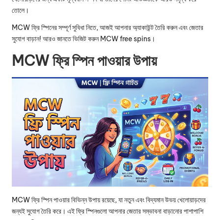
তোলে।
MCW ফ্রি স্পিনের সম্পূর্ণ সুবিধা নিতে, আজই আপনার অ্যাকাউন্ট তৈরি করুন এবং জেতার
সুযোগ বাড়ান! আরও জানতে ভিজিট করুন MCW free spins।
MCW ফ্রি স্পিন পাওয়ার উপায়
MCW ফ্রি স্পিন পাওয়ার বিভিন্ন উপায় রয়েছে, যা নতুন এবং বিদ্যমান উভয় খেলোয়াড়দের
জন্যই সুযোগ তৈরি করে। এই ফ্রি স্পিনগুলো আপনার জেতার সম্ভাবনা বাড়ানোর পাশাপাশি