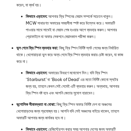
করেন, যা ব্যর্থ হয়।
কিভাবে এড়াবেন:
আপনার ফ্রি স্পিনের মেয়াদ সম্পর্কে সচেতন থাকুন।
MCW সাধারণত অফারের সময়সীমা স্পষ্ট করে উল্লেখ করে। অফারটি
পাওয়ার সাথে সাথেই বা মেয়াদ শেষ হওয়ার আগে ব্যবহার করুন। আপনার
প্রোফাইলে বা অফার সেকশনে মেয়াদকাল পরীক্ষা করুন।
ভুল গেমে ফ্রি স্পিন ব্যবহার করা:
কিছু ফ্রি স্পিন নির্দিষ্ট স্লট গেমের জন্য নির্ধারিত
থাকে। খেলোয়াড়রা ভুল করে অন্য গেমে ফ্রি স্পিন ব্যবহার করার চেষ্টা করেন, যা কাজ
করে না।
কিভাবে এড়াবেন:
অফারের বিবরণে মনোযোগ দিন। যদি ফ্রি স্পিন
‘Starburst’ বা ‘Book of Dead’ এর মতো নির্দিষ্ট কোনো স্লটের
জন্য হয়, তাহলে কেবল সেই গেমেই এটি ব্যবহার করুন। অন্যথায়, আপনার
ফ্রি স্পিন নষ্ট হবে এবং আপনি জেতার সুযোগ হারাবেন।
ভূগোলিক সীমাবদ্ধতা না বোঝা:
কিছু ফ্রি স্পিন অফার নির্দিষ্ট দেশ বা অঞ্চলের
খেলোয়াড়দের জন্য প্রযোজ্য হয়। আপনি যদি সেই অঞ্চলের বাইরে থাকেন, তাহলে
অফারটি আপনার জন্য কার্যকর হবে না।
কিভাবে এড়াবেন:
রেজিস্ট্রেশন করার সময় আপনার দেশের জন্য অফারটি