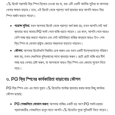
২% রিবেট সরাসরি ফ্রি স্পিন হিসেবে দেওয়া হয় না, বরং এটি একটি আর্থিক সুবিধা যা আপনার
খেলার ক্ষমতা বাড়ায়। তবে, এই রিবেট থেকে প্রাপ্ত অর্থ ব্যবহার করে আপনি আরও ফ্রি
স্পিন অর্জন করতে পারেন।
পরোক্ষ সুবিধা:
যখন আপনার রিবেট থেকে প্রাপ্ত অর্থ জমা হয়, তখন আপনি সেই অর্থ
ব্যবহার করে আবার PG স্লট গেমে বাজি ধরতে পারেন। এর ফলে, আপনি গেমে আরও
বেশি সময় ব্যয় করতে পারবেন এবং সেই অতিরিক্ত বাজির মাধ্যমে আরও ইন-গেম
ফ্রি স্পিন বা বোনাস রাউন্ড জেতার সম্ভাবনা বাড়াতে পারবেন।
কৌশল:
আপনার রিবেটগুলি নিয়মিত চেক করুন এবং যখন একটি উল্লেখযোগ্য পরিমাণ
জমা হয়, তখন সেগুলিকে বুদ্ধিমানের সাথে ব্যবহার করুন। ছোট ছোট বাজি ধরে দীর্ঘ
সময় ধরে খেলার চেষ্টা করুন, যা আপনাকে আরও ফ্রি স্পিন এবং জেতার সুযোগ দিতে
পারে।
৩. PG ফ্রি স্পিনের কার্যকারিতা বাড়ানোর কৌশল
PG ফ্রি স্পিন এবং এর সাথে যুক্ত ২% রিবেটের সর্বোচ্চ ব্যবহার করার জন্য কিছু কার্যকর
কৌশল রয়েছে:
PG গেমগুলিতে ফোকাস করুন:
আপনার বাজির একটি বড় অংশ PG সফটওয়্যার
প্রদানকারীর গেমগুলিতে রাখুন যাতে আপনি ২% রিবেটের পুরো সুবিধাটি নিতে পারেন।