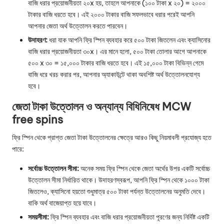
বাজি ধরার প্রয়োজনীয়তা ২০x হয়, তাহলে আপনাকে (১০০ টাকা x ২০) = ২০০০
টাকার বাজি ধরতে হবে। এই ২০০০ টাকার বাজি সফলভাবে ধরার পরেই আপনি
আপনার জেতা অর্থ উত্তোলন করতে পারবেন।
উদাহরণ:
ধরা যাক আপনি ফ্রি স্পিন ব্যবহার করে ৫০০ টাকা জিতলেন এবং ক্যাসিনোর
বাজি ধরার প্রয়োজনীয়তা ৩০x। এর মানে হলো, ৫০০ টাকা তোলার আগে আপনাকে
৫০০ x ৩০ = ১৫,০০০ টাকার বাজি ধরতে হবে। এই ১৫,০০০ টাকা বিভিন্ন গেমে
বাজি ধরে খরচ করার পর, আপনার অ্যাকাউন্টে থাকা অবশিষ্ট অর্থ উত্তোলনযোগ্য
হবে।
জেতা টাকা উত্তোলন ও অন্যান্য বিধিনিষেধ MCW
free spins
ফ্রি স্পিন থেকে প্রাপ্ত জেতা টাকা উত্তোলনের ক্ষেত্রে আরও কিছু নিয়মাবলী প্রযোজ্য হতে
পারে:
সর্বোচ্চ উত্তোলন সীমা:
অনেক সময় ফ্রি স্পিন থেকে জেতা অর্থের উপর একটি সর্বোচ্চ
উত্তোলন সীমা নির্ধারিত থাকে। উদাহরণস্বরূপ, আপনি ফ্রি স্পিন থেকে ১০০০ টাকা
জিতলেও, ক্যাসিনো হয়তো শুধুমাত্র ৫০০ টাকা পর্যন্ত উত্তোলনের অনুমতি দেবে।
বাকি অর্থ বাজেয়াপ্ত হয়ে যাবে।
সময়সীমা:
ফ্রি স্পিন ব্যবহার এবং বাজি ধরার প্রয়োজনীয়তা পূরণের জন্য নির্দিষ্ট একটি