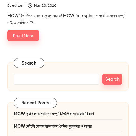
By
editor
May 20, 2026
Posted
by
MCW ফ্রি স্পিন: জেতার সুযোগ বাড়ান! MCW free spins সম্পর্কে আমাদের সম্পূর্ণ
গাইডে স্বাগতম 📑…
Read More
Search
Search
Recent Posts
MCW ক্যাশব্যাক বোনাস: সম্পূর্ণ নির্দেশিকা ও অফার বিবরণ
MCW ডেইলি বোনাস বাংলাদেশ: দৈনিক পুরস্কার ও অফার