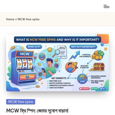
Skip
to
Home
»
MCW free spins
content
Posted
MCW free spins
in
MCW ফ্রি স্পিন: জেতার সুযোগ বাড়ান!