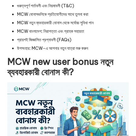
গুরুত্বপূর্ণ শর্তাবলী এবং নিয়মাবলী (T&C)
MCW বোনাসগুলিকে প্রতিযোগীদের সাথে তুলনা করা
MCW নতুন ব্যবহারকারী বোনাস থেকে সর্বোচ্চ সুবিধা পান
MCW বাংলাদেশ: নিরাপত্তা এবং গ্রাহক সহায়তা
প্রায়শই জিজ্ঞাসিত প্রশ্নাবলী (FAQs)
উপসংহার: MCW-এ আপনার নতুন যাত্রা শুরু করুন
MCW new user bonus নতুন
ব্যবহারকারী বোনাস কী?