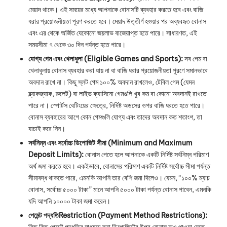
মেয়াদ থাকে। এই সময়ের মধ্যে আপনাকে বোনাসটি ব্যবহার করতে হবে এবং বাজি
ধরার প্রয়োজনীয়তা পূরণ করতে হবে। মেয়াদ উত্তীর্ণ হওয়ার পর অব্যবহৃত বোনাস
এবং এর থেকে অর্জিত যেকোনো জয়লাভ বাজেয়াপ্ত হতে পারে। সাধারণত, এই
সময়সীমা ৭ থেকে ৩০ দিন পর্যন্ত হতে পারে।
যোগ্য গেম এবং খেলাধুলা (Eligible Games and Sports):
সব গেম বা
খেলাধুলায় বোনাস ব্যবহার করা যায় না বা বাজি ধরার প্রয়োজনীয়তা পূরণে সমানভাবে
অবদান রাখে না। কিছু স্লট গেম ১০০% অবদান রাখলেও, টেবিল গেম (যেমন
ব্ল্যাকজ্যাক, রুলেট) বা লাইভ ক্যাসিনো গেমগুলি খুব কম বা কোনো অবদানই রাখতে
পারে না। স্পোর্টস বেটিংয়ের ক্ষেত্রে, নির্দিষ্ট অডসের ওপর বাজি ধরতে হতে পারে।
বোনাস ব্যবহারের আগে কোন গেমগুলি যোগ্য এবং তাদের অবদান কত শতাংশ, তা
যাচাই করে নিন।
সর্বনিম্ন এবং সর্বোচ্চ ডিপোজিট সীমা (Minimum and Maximum
Deposit Limits):
বোনাস পেতে হলে আপনাকে একটি নির্দিষ্ট সর্বনিম্ন পরিমাণ
অর্থ জমা করতে হবে। একইভাবে, বোনাসের পরিমাণ একটি নির্দিষ্ট সর্বোচ্চ সীমা পর্যন্ত
সীমাবদ্ধ থাকতে পারে, এমনকি আপনি তার বেশি জমা দিলেও। যেমন, “১০০% ম্যাচ
বোনাস, সর্বোচ্চ ৫০০০ টাকা” মানে আপনি ৫০০০ টাকা পর্যন্ত বোনাস পাবেন, এমনকি
যদি আপনি ১০০০০ টাকা জমা করেন।
পেমেন্ট পদ্ধতিRestriction (Payment Method Restrictions):