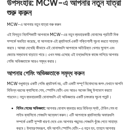
উপসংহার: MCW-এ আপনার নতুন যাত্রা
শুরু করুন
MCW-এ আপনার নতুন যাত্রা শুরু করুন
এই বিস্তৃত নির্দেশিকাটি আপনাকে MCW-এর নতুন ব্যবহারকারী বোনাসের প্রতিটি দিক
সম্পর্কে অবহিত করেছে, যা আপনাকে এই প্ল্যাটফর্মে একটি শক্তিশালী সূচনা করতে সাহায্য
করবে। আমরা দেখেছি কীভাবে এই বোনাসগুলি আপনাকে অতিরিক্ত খেলার সুযোগ এবং
জেতার সম্ভাবনা বাড়াতে পারে। এখন সময় এসেছে এই তথ্যগুলিকে কাজে লাগিয়ে আপনার
গেমিং অভিজ্ঞতাকে আরও সমৃদ্ধ করার।
আপনার গেমিং অভিজ্ঞতাকে সমৃদ্ধ করুন
MCW শুধুমাত্র একটি গেমিং প্ল্যাটফর্ম নয়, এটি একটি সম্পূর্ণ বিনোদনের জগৎ যেখানে আপনি
বিভিন্ন ধরনের ক্যাসিনো গেম, স্পোর্টস বেটিং এবং আরও অনেক কিছু উপভোগ করতে
পারবেন। নতুন ব্যবহারকারী বোনাসগুলি এই অভিজ্ঞতার একটি চমৎকার সূচনা পয়েন্ট।
বিবিধ গেমের অভিজ্ঞতা:
আপনার বোনাস ব্যবহার করে বিভিন্ন স্লট, টেবিল গেম বা
লাইভ ক্যাসিনো গেমগুলি অন্বেষণ করুন। এটি আপনাকে প্ল্যাটফর্মের অফারগুলি
সম্পর্কে একটি সুস্পষ্ট ধারণা দেবে এবং আপনার পছন্দের গেমগুলি খুঁজে পেতে সাহায্য
করবে। উদাহরণস্বরূপ, যদি আপনি স্পোর্টস বেটিং-এ নতুন হন, তাহলে আপনার