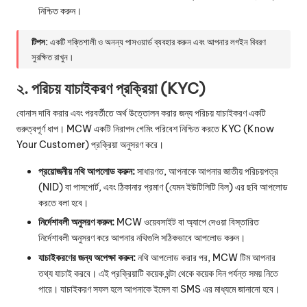
নিশ্চিত করুন।
টিপস:
একটি শক্তিশালী ও অনন্য পাসওয়ার্ড ব্যবহার করুন এবং আপনার লগইন বিবরণ
সুরক্ষিত রাখুন।
২. পরিচয় যাচাইকরণ প্রক্রিয়া (KYC)
বোনাস দাবি করার এবং পরবর্তীতে অর্থ উত্তোলন করার জন্য পরিচয় যাচাইকরণ একটি
গুরুত্বপূর্ণ ধাপ। MCW একটি নিরাপদ গেমিং পরিবেশ নিশ্চিত করতে KYC (Know
Your Customer) প্রক্রিয়া অনুসরণ করে।
প্রয়োজনীয় নথি আপলোড করুন:
সাধারণত, আপনাকে আপনার জাতীয় পরিচয়পত্র
(NID) বা পাসপোর্ট, এবং ঠিকানার প্রমাণ (যেমন ইউটিলিটি বিল) এর ছবি আপলোড
করতে বলা হবে।
নির্দেশাবলী অনুসরণ করুন:
MCW ওয়েবসাইট বা অ্যাপে দেওয়া বিস্তারিত
নির্দেশাবলী অনুসরণ করে আপনার নথিগুলি সঠিকভাবে আপলোড করুন।
যাচাইকরণের জন্য অপেক্ষা করুন:
নথি আপলোড করার পর, MCW টিম আপনার
তথ্য যাচাই করবে। এই প্রক্রিয়াটি কয়েক ঘন্টা থেকে কয়েক দিন পর্যন্ত সময় নিতে
পারে। যাচাইকরণ সফল হলে আপনাকে ইমেল বা SMS এর মাধ্যমে জানানো হবে।