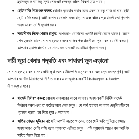
ব্ল্যাকজ্যাক বা কিছু স্লট গেম এই ক্ষেত্রে ভালো বিকল্প হতে পারে।
ছোট বাজি দিয়ে শুরু করুন:
বোনাস ব্যবহার করার সময় একবারে বড় বাজি না ধরে ছোট
ছোট বাজি ধরুন। এটি আপনার খেলার সময় বাড়াবে এবং বাজির প্রয়োজনীয়তা পূরণের
জন্য আরও বেশি সুযোগ দেবে।
সময়সীমার দিকে খেয়াল রাখুন:
বেশিরভাগ বোনাসের একটি নির্দিষ্ট মেয়াদ থাকে। মেয়াদ
শেষ হওয়ার আগে বোনাস ব্যবহার এবং বাজির প্রয়োজনীয়তা পূরণ করার চেষ্টা করুন।
আপনার ড্যাশবোর্ডে বা বোনাস সেকশনে এই সময়সীমা খুঁজে পাবেন।
দায়ী জুয়া খেলার পদ্ধতি এবং সাধারণ ভুল এড়ানো
বোনাস ব্যবহার করার সময় দায়ী জুয়া খেলার নীতিগুলি অনুসরণ করা অত্যন্ত গুরুত্বপূর্ণ। এটি
আপনার আর্থিক নিরাপত্তা নিশ্চিত করবে এবং জুয়াকে একটি বিনোদনমূলক কার্যকলাপে
সীমাবদ্ধ রাখবে।
বাজেট নির্ধারণ করুন:
বোনাস ব্যবহারের আগে আপনার জন্য একটি নির্দিষ্ট বাজেট
নির্ধারণ করুন এবং তা কঠোরভাবে মেনে চলুন। যে অর্থ হারালে আপনার দৈনন্দিন জীবনে
প্রভাব পড়বে, তা দিয়ে জুয়া খেলবেন না।
ক্ষতির পেছনে ছুটবেন না:
যদি আপনি হারতে থাকেন, তবে সেই ক্ষতি পুষিয়ে নেওয়ার
জন্য আরও বেশি বাজি ধরার প্রবণতা এড়িয়ে চলুন। এটি প্রায়শই আরও বড় আর্থিক
ক্ষতির দিকে নিয়ে যায়।