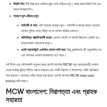
বিরতি নিন:
দীর্ঘ সময় ধরে একটানা জুয়া খেলা এড়িয়ে চলুন। মাঝে মাঝে বিরতি নিন এবং
মনকে বিশ্রাম দিন।
সাধারণ ভুল এড়িয়ে চলুন:
শর্তাবলী না পড়া:
এটি সবচেয়ে সাধারণ ভুল। শর্তাবলী না জানার কারণে অনেকে
বোনাস সুবিধা থেকে বঞ্চিত হন বা বোনাস হারিয়ে ফেলেন।
অতিরিক্ত আত্মবিশ্বাসী হওয়া:
বোনাস পেলেই যে আপনি জিতবেন এমনটা নয়।
বাস্তবসম্মত প্রত্যাশা রাখুন।
একই অ্যাকাউন্টে একাধিক বোনাস দাবি করা:
কিছু প্ল্যাটফর্মে এটি অনুমোদিত নয়
এবং আপনার বোনাস বাজেয়াপ্ত হতে পারে।
এই টিপস এবং কৌশলগুলি অনুসরণ করে আপনি আপনার MCW নতুন ব্যবহারকারী বোনাস
থেকে সর্বোচ্চ সুবিধা নিশ্চিত করতে পারবেন এবং একটি নিরাপদ ও উপভোগ্য গেমিং অভিজ্ঞতা
লাভ করবেন। আপনার গেমিং যাত্রা শুরু করতে এখনই আপনার MCW new user
bonus দাবি করুন।
MCW বাংলাদেশ: নিরাপত্তা এবং গ্রাহক
সহায়তা