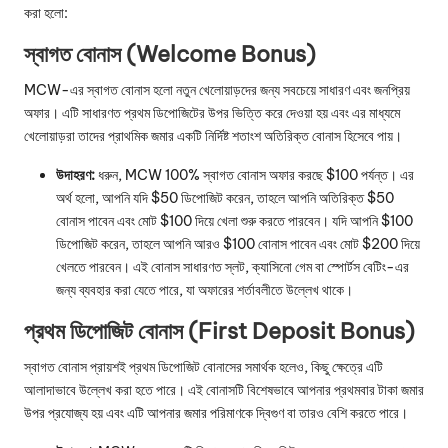
করা হলো:
স্বাগত বোনাস (Welcome Bonus)
MCW-এর স্বাগত বোনাস হলো নতুন খেলোয়াড়দের জন্য সবচেয়ে সাধারণ এবং জনপ্রিয়
অফার। এটি সাধারণত প্রথম ডিপোজিটের উপর ভিত্তি করে দেওয়া হয় এবং এর মাধ্যমে
খেলোয়াড়রা তাদের প্রাথমিক জমার একটি নির্দিষ্ট শতাংশ অতিরিক্ত বোনাস হিসেবে পায়।
উদাহরণ:
ধরুন, MCW 100% স্বাগত বোনাস অফার করছে $100 পর্যন্ত। এর
অর্থ হলো, আপনি যদি $50 ডিপোজিট করেন, তাহলে আপনি অতিরিক্ত $50
বোনাস পাবেন এবং মোট $100 দিয়ে খেলা শুরু করতে পারবেন। যদি আপনি $100
ডিপোজিট করেন, তাহলে আপনি আরও $100 বোনাস পাবেন এবং মোট $200 দিয়ে
খেলতে পারবেন। এই বোনাস সাধারণত স্লট, ক্যাসিনো গেম বা স্পোর্টস বেটিং-এর
জন্য ব্যবহার করা যেতে পারে, যা অফারের শর্তাবলীতে উল্লেখ থাকে।
প্রথম ডিপোজিট বোনাস (First Deposit Bonus)
স্বাগত বোনাস প্রায়শই প্রথম ডিপোজিট বোনাসের সমার্থক হলেও, কিছু ক্ষেত্রে এটি
আলাদাভাবে উল্লেখ করা হতে পারে। এই বোনাসটি বিশেষভাবে আপনার প্রথমবার টাকা জমার
উপর প্রযোজ্য হয় এবং এটি আপনার জমার পরিমাণকে দ্বিগুণ বা তারও বেশি করতে পারে।