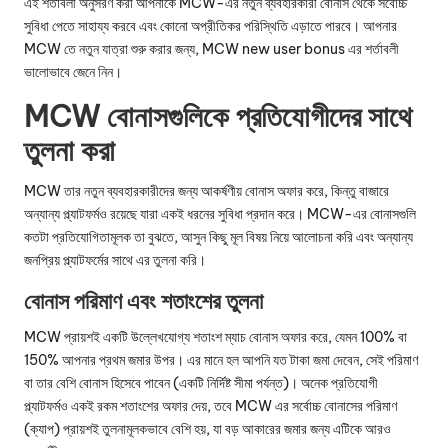
এই শর্তাবলী অনুসরণ করা আপনাকে MCW-এর নতুন ব্যবহারকারী বোনাস থেকে সর্বোচ্চ
সুবিধা পেতে সাহায্য করবে এবং কোনো অপ্রীতিকর পরিস্থিতি এড়াতে পারবে। আপনার
MCW তে নতুন যাত্রা শুরু করার জন্য, MCW new user bonus এর শর্তাবলী
ভালোভাবে জেনে নিন।
MCW বোনাসগুলিকে প্রতিযোগীদের সাথে
তুলনা করা
MCW তার নতুন ব্যবহারকারীদের জন্য আকর্ষণীয় বোনাস অফার করে, কিন্তু বাজারে
অন্যান্য প্ল্যাটফর্মও রয়েছে যারা একই ধরনের সুবিধা প্রদান করে। MCW-এর বোনাসগুলি
কতটা প্রতিযোগিতামূলক তা বুঝতে, আসুন কিছু মূল বিষয় নিয়ে আলোচনা করি এবং অন্যান্য
জনপ্রিয় প্ল্যাটফর্মের সাথে এর তুলনা করি।
বোনাস পরিমাণ এবং শতাংশের তুলনা
MCW প্রায়শই একটি উল্লেখযোগ্য শতাংশ ম্যাচ বোনাস অফার করে, যেমন 100% বা
150% আপনার প্রথম জমার উপর। এর মানে হল আপনি যত টাকা জমা দেবেন, সেই পরিমাণ
বা তার বেশি বোনাস হিসেবে পাবেন (একটি নির্দিষ্ট সীমা পর্যন্ত)। অনেক প্রতিযোগী
প্ল্যাটফর্মও একই রকম শতাংশের অফার দেয়, তবে MCW এর সর্বোচ্চ বোনাসের পরিমাণ
(ক্যাপ) প্রায়শই তুলনামূলকভাবে বেশি হয়, যা বড় আকারের জমার জন্য এটিকে আরও