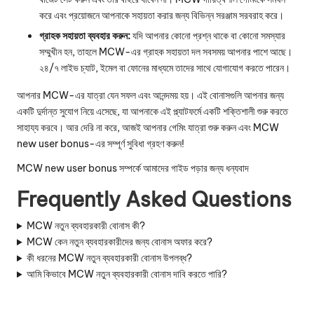
করে এবং প্রয়োজনে আপনাকে সহায়তা করার জন্য বিভিন্ন সরঞ্জাম সরবরাহ করে।
গ্রাহক সহায়তা ব্যবহার করুন:
যদি আপনার কোনো প্রশ্ন থাকে বা কোনো সমস্যার
সম্মুখীন হন, তাহলে MCW-এর গ্রাহক সহায়তা দল সবসময় আপনার পাশে আছে।
২৪/৭ লাইভ চ্যাট, ইমেল বা ফোনের মাধ্যমে তাদের সাথে যোগাযোগ করতে পারেন।
আপনার MCW-এর যাত্রা যেন সফল এবং আনন্দময় হয়। এই বোনাসগুলি আপনার জন্য
একটি দুর্দান্ত সুযোগ নিয়ে এসেছে, যা আপনাকে এই প্ল্যাটফর্মে একটি শক্তিশালী শুরু করতে
সাহায্য করবে। আর দেরি না করে, আজই আপনার গেমিং যাত্রা শুরু করুন এবং MCW
new user
bonus
-এর সম্পূর্ণ সুবিধা গ্রহণ করুন!
MCW new user bonus সম্পর্কে আমাদের গাইড পড়ার জন্য ধন্যবাদ
Frequently Asked Questions
MCW নতুন ব্যবহারকারী বোনাস কী?
MCW কেন নতুন ব্যবহারকারীদের জন্য বোনাস অফার করে?
কী ধরনের MCW নতুন ব্যবহারকারী বোনাস উপলব্ধ?
আমি কিভাবে MCW নতুন ব্যবহারকারী বোনাস দাবি করতে পারি?