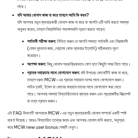
পারে।
যদি আমার বোনাস কাজ না করে তাহলে আমি কি করব?
যদি আপনার নতুন ব্যবহারকারী বোনাস কাজ না করে বা আপনি এটি দাবি করতে সমস্যা
অনুভব করেন, তাহলে নিম্নলিখিত পদক্ষেপগুলি গ্রহণ করতে পারেন:
শর্তাবলী পরীক্ষা করুন:
নিশ্চিত করুন যে আপনি সমস্ত শর্তাবলী এবং নিয়মাবলী
(যেমন ন্যূনতম জমা, প্রোমো কোড ব্যবহার ইত্যাদি) সঠিকভাবে পূরণ
করেছেন।
অপেক্ষা করুন:
কিছু বোনাস স্বয়ংক্রিয়ভাবে যোগ হতে কিছুটা সময় নিতে পারে।
গ্রাহক সহায়তার সাথে যোগাযোগ করুন:
যদি উপরের কোনোটিই কাজ না করে,
তাহলে দ্রুত MCW-এর গ্রাহক সহায়তা দলের সাথে যোগাযোগ করুন।
লাইভ চ্যাট, ইমেল বা ফোনের মাধ্যমে তাদের সাথে যোগাযোগ করা যেতে
পারে। আপনার সমস্যা বিস্তারিতভাবে ব্যাখ্যা করুন এবং প্রয়োজনীয় স্ক্রিনশট
বা তথ্য প্রদান করুন।
এই FAQ বিভাগটি আপনাকে MCW-এর নতুন ব্যবহারকারী বোনাস সম্পর্কে একটি স্পষ্ট
ধারণা দিয়েছে। আরও বিস্তারিত তথ্যের জন্য এবং আপনার বোনাস দাবি করতে, অনুগ্রহ
করে
MCW
new user bonus পেজটি দেখুন।