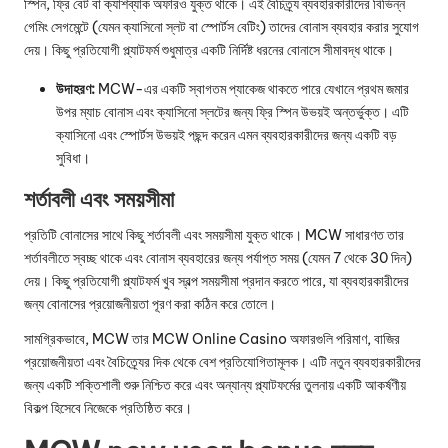
স্পিন, ফ্রি বেট বা ক্যাশব্যাক অফারও যুক্ত থাকে। এই বৈচিত্র্য ব্যবহারকারীদের বিভিন্ন
গেমিং সেগমেন্টে (যেমন ক্যাসিনো স্লট বা স্পোর্টস বেটিং) তাদের বোনাস ব্যবহার করার সুযোগ
দেয়। কিছু প্রতিযোগী প্ল্যাটফর্ম শুধুমাত্র একটি নির্দিষ্ট ধরনের বোনাসে সীমাবদ্ধ থাকে।
উদাহরণ:
MCW-এর একটি স্বাগতম প্যাকেজ থাকতে পারে যেখানে প্রথম জমার
উপর ম্যাচ বোনাস এবং ক্যাসিনো স্লটের জন্য ফ্রি স্পিন উভয়ই অন্তর্ভুক্ত। এটি
ক্যাসিনো এবং স্পোর্টস উভয়ই পছন্দ করেন এমন ব্যবহারকারীদের জন্য একটি বড়
সুবিধা।
শর্তাবলী এবং সময়সীমা
প্রতিটি বোনাসের সাথে কিছু শর্তাবলী এবং সময়সীমা যুক্ত থাকে। MCW সাধারণত তার
শর্তাবলীতে স্বচ্ছ থাকে এবং বোনাস ব্যবহারের জন্য পর্যাপ্ত সময় (যেমন 7 থেকে 30 দিন)
দেয়। কিছু প্রতিযোগী প্ল্যাটফর্ম খুব স্বল্প সময়সীমা প্রদান করতে পারে, যা ব্যবহারকারীদের
জন্য বোনাসের প্রয়োজনীয়তা পূরণ করা কঠিন করে তোলে।
সামগ্রিকভাবে, MCW তার
MCW Online Casino
অফারগুলি পরিমাণ, বাজির
প্রয়োজনীয়তা এবং বৈচিত্র্যের দিক থেকে বেশ প্রতিযোগিতামূলক। এটি নতুন ব্যবহারকারীদের
জন্য একটি শক্তিশালী শুরু নিশ্চিত করে এবং অন্যান্য প্ল্যাটফর্মের তুলনায় একটি আকর্ষণীয়
বিকল্প হিসেবে নিজেকে প্রতিষ্ঠিত করে।