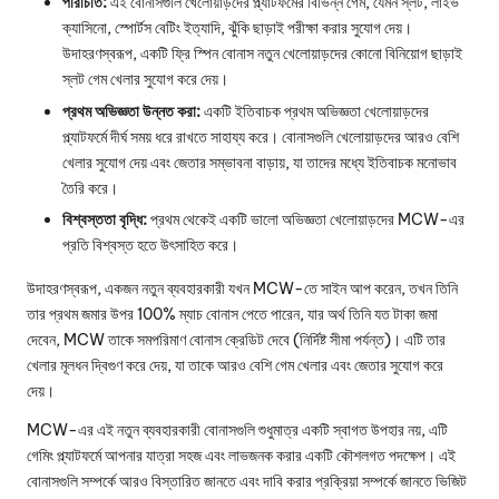
পরিচিতি:
এই বোনাসগুলি খেলোয়াড়দের প্ল্যাটফর্মের বিভিন্ন গেম, যেমন স্লট, লাইভ
ক্যাসিনো, স্পোর্টস বেটিং ইত্যাদি, ঝুঁকি ছাড়াই পরীক্ষা করার সুযোগ দেয়।
উদাহরণস্বরূপ, একটি ফ্রি স্পিন বোনাস নতুন খেলোয়াড়দের কোনো বিনিয়োগ ছাড়াই
স্লট গেম খেলার সুযোগ করে দেয়।
প্রথম অভিজ্ঞতা উন্নত করা:
একটি ইতিবাচক প্রথম অভিজ্ঞতা খেলোয়াড়দের
প্ল্যাটফর্মে দীর্ঘ সময় ধরে রাখতে সাহায্য করে। বোনাসগুলি খেলোয়াড়দের আরও বেশি
খেলার সুযোগ দেয় এবং জেতার সম্ভাবনা বাড়ায়, যা তাদের মধ্যে ইতিবাচক মনোভাব
তৈরি করে।
বিশ্বস্ততা বৃদ্ধি:
প্রথম থেকেই একটি ভালো অভিজ্ঞতা খেলোয়াড়দের MCW-এর
প্রতি বিশ্বস্ত হতে উৎসাহিত করে।
উদাহরণস্বরূপ, একজন নতুন ব্যবহারকারী যখন MCW-তে সাইন আপ করেন, তখন তিনি
তার প্রথম জমার উপর 100% ম্যাচ বোনাস পেতে পারেন, যার অর্থ তিনি যত টাকা জমা
দেবেন, MCW তাকে সমপরিমাণ বোনাস ক্রেডিট দেবে (নির্দিষ্ট সীমা পর্যন্ত)। এটি তার
খেলার মূলধন দ্বিগুণ করে দেয়, যা তাকে আরও বেশি গেম খেলার এবং জেতার সুযোগ করে
দেয়।
MCW-এর এই নতুন ব্যবহারকারী বোনাসগুলি শুধুমাত্র একটি স্বাগত উপহার নয়, এটি
গেমিং প্ল্যাটফর্মে আপনার যাত্রা সহজ এবং লাভজনক করার একটি কৌশলগত পদক্ষেপ। এই
বোনাসগুলি সম্পর্কে আরও বিস্তারিত জানতে এবং দাবি করার প্রক্রিয়া সম্পর্কে জানতে ভিজিট