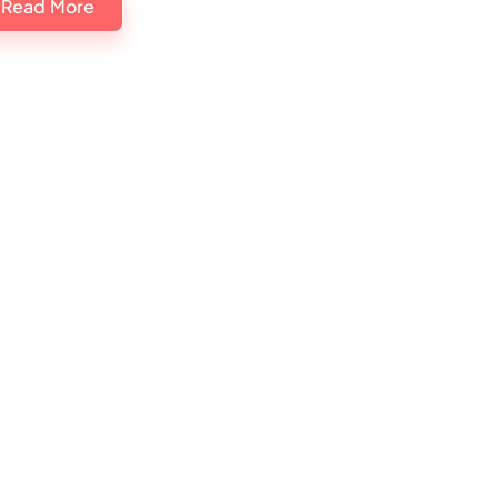
Read More