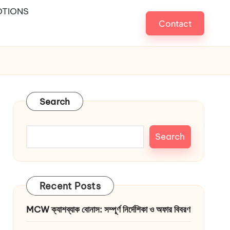
TIONS
Contact
Search
Search
Recent Posts
MCW ক্যাশব্যাক বোনাস: সম্পূর্ণ নির্দেশিকা ও অফার বিবরণ