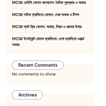
MCW ডেইলি বোনাস বাংলাদেশ: দৈনিক পুরস্কার ও অফার
MCW লাইভ ক্যাসিনো বোনাস: সেরা অফার ও টিপস
MCW স্লট ফ্রি বোনাস: অফার, নিয়ম ও জেতার উপায়
MCW ইনস্ট্যান্ট বোনাস ক্যাসিনো: মেগা ক্যাসিনো ওয়ার্ল্ড
অফার
Recent Comments
No comments to show.
Archives