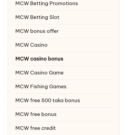
MCW Betting Promotions
MCW Betting Slot
MCW bonus offer
MCW Casino
MCW casino bonus
MCW Casino Game
MCW Fishing Games
MCW free 500 taka bonus
MCW free bonus
MCW free credit