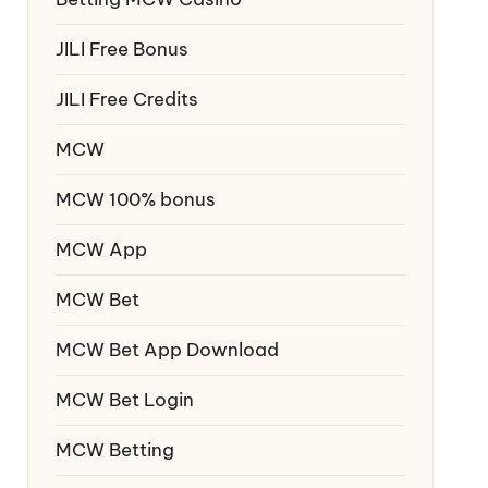
JILI Free Bonus
JILI Free Credits
MCW
MCW 100% bonus
MCW App
MCW Bet
MCW Bet App Download
MCW Bet Login
MCW Betting