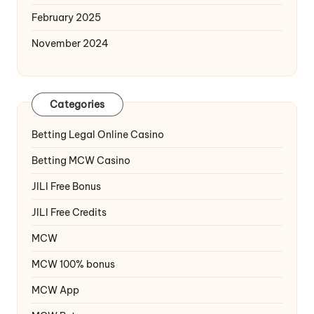
February 2025
November 2024
Categories
Betting Legal Online Casino
Betting MCW Casino
JILI Free Bonus
JILI Free Credits
MCW
MCW 100% bonus
MCW App