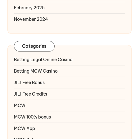
February 2025
November 2024
Categories
Betting Legal Online Casino
Betting MCW Casino
JILI Free Bonus
JILI Free Credits
MCW
MCW 100% bonus
MCW App