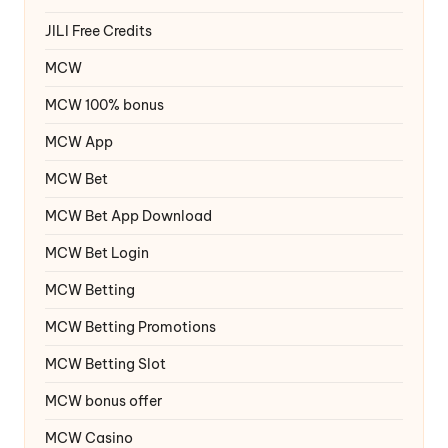
JILI Free Credits
MCW
MCW 100% bonus
MCW App
MCW Bet
MCW Bet App Download
MCW Bet Login
MCW Betting
MCW Betting Promotions
MCW Betting Slot
MCW bonus offer
MCW Casino