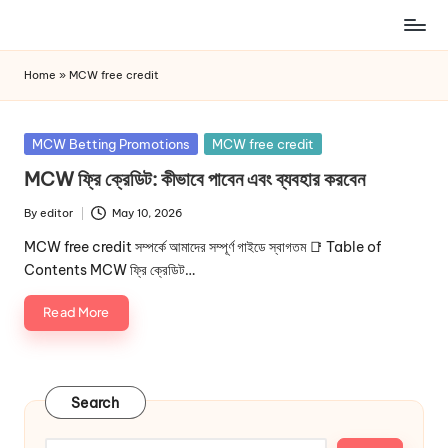
Skip
to
Home
»
MCW free credit
content
Posted
MCW Betting Promotions
MCW free credit
in
MCW ফ্রি ক্রেডিট: কীভাবে পাবেন এবং ব্যবহার করবেন
By
editor
May 10, 2026
Posted
by
MCW free credit সম্পর্কে আমাদের সম্পূর্ণ গাইডে স্বাগতম 📑 Table of
Contents MCW ফ্রি ক্রেডিট…
Read More
Search