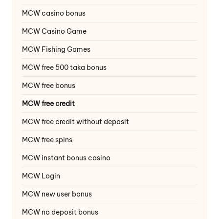
MCW casino bonus
MCW Casino Game
MCW Fishing Games
MCW free 500 taka bonus
MCW free bonus
MCW free credit
MCW free credit without deposit
MCW free spins
MCW instant bonus casino
MCW Login
MCW new user bonus
MCW no deposit bonus