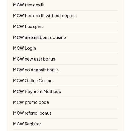
MCW free credit
MCW free credit without deposit
MCW free spins
MCW instant bonus casino
MCW Login
MCW new user bonus
MCW no deposit bonus
MCW Online Casino
MCW Payment Methods
MCW promo code
MCW referral bonus
MCW Register