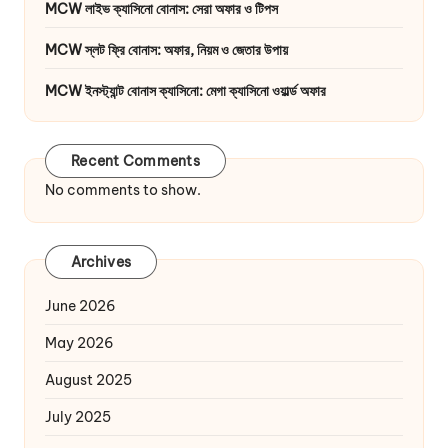
MCW লাইভ ক্যাসিনো বোনাস: সেরা অফার ও টিপস
MCW স্লট ফ্রি বোনাস: অফার, নিয়ম ও জেতার উপায়
MCW ইনস্ট্যান্ট বোনাস ক্যাসিনো: মেগা ক্যাসিনো ওয়ার্ল্ড অফার
Recent Comments
No comments to show.
Archives
June 2026
May 2026
August 2025
July 2025