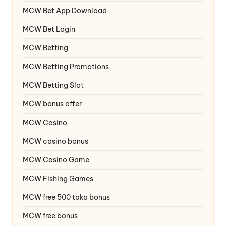
MCW Bet App Download
MCW Bet Login
MCW Betting
MCW Betting Promotions
MCW Betting Slot
MCW bonus offer
MCW Casino
MCW casino bonus
MCW Casino Game
MCW Fishing Games
MCW free 500 taka bonus
MCW free bonus