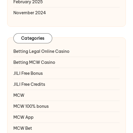
February 2025
November 2024
Categories
Betting Legal Online Casino
Betting MCW Casino
JILI Free Bonus
JILI Free Credits
MCW
MCW 100% bonus
MCW App
MCW Bet