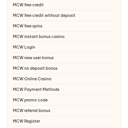
MCW free credit
MCW free credit without deposit
MCW free spins
MCW instant bonus casino
MCW Login
MCW new user bonus
MCW no deposit bonus
MCW Online Casino
MCW Payment Methods
MCW promo code
MCW referral bonus
MCW Register