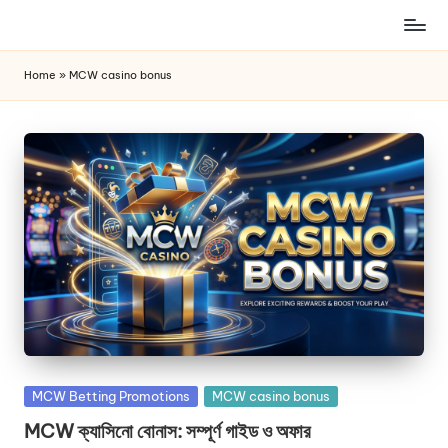
Skip
to
Home
»
MCW casino bonus
content
Posted
MCW Betting Promotions
MCW casino bonus
in
MCW ক্যাসিনো বোনাস: সম্পূর্ণ গাইড ও অফার