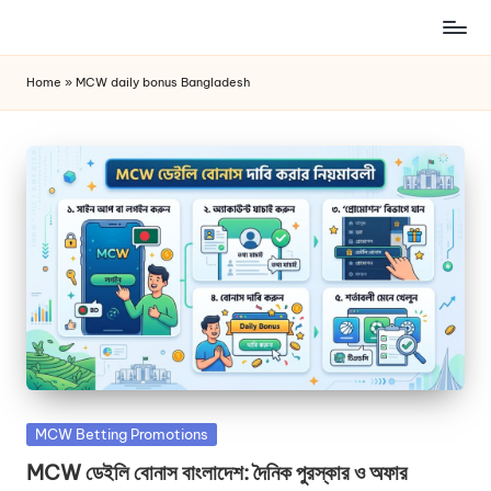
Skip
to
Home
»
MCW daily bonus Bangladesh
content
Posted
MCW Betting Promotions
in
MCW ডেইলি বোনাস বাংলাদেশ: দৈনিক পুরস্কার ও অফার