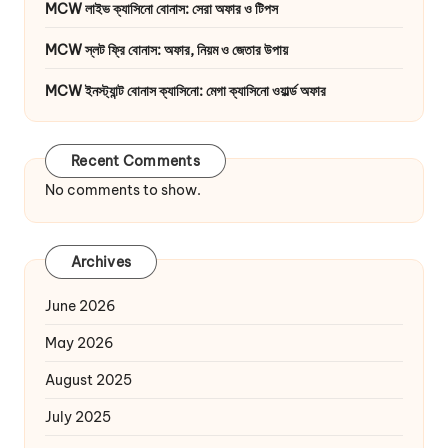
MCW লাইভ ক্যাসিনো বোনাস: সেরা অফার ও টিপস
MCW স্লট ফ্রি বোনাস: অফার, নিয়ম ও জেতার উপায়
MCW ইনস্ট্যান্ট বোনাস ক্যাসিনো: মেগা ক্যাসিনো ওয়ার্ল্ড অফার
Recent Comments
No comments to show.
Archives
June 2026
May 2026
August 2025
July 2025