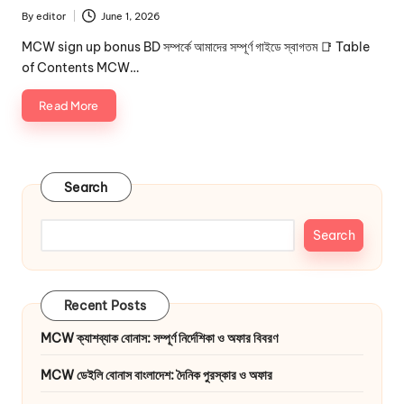
By
editor
June 1, 2026
Posted
by
MCW sign up bonus BD সম্পর্কে আমাদের সম্পূর্ণ গাইডে স্বাগতম 📑 Table
of Contents MCW…
Read More
Search
Search
Recent Posts
MCW ক্যাশব্যাক বোনাস: সম্পূর্ণ নির্দেশিকা ও অফার বিবরণ
MCW ডেইলি বোনাস বাংলাদেশ: দৈনিক পুরস্কার ও অফার